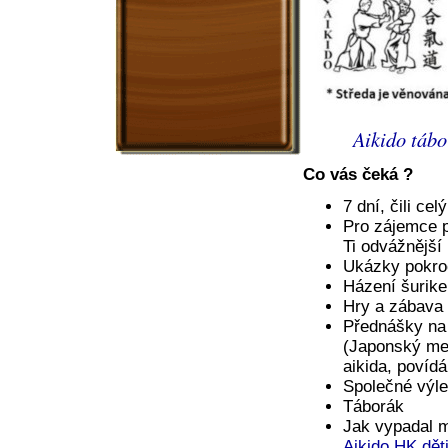
Aikido táb
Co vás čeká ?
7 dní, čili ce
Pro zájemce 
Ti odvážnější
Ukázky pokroč
Házení šurik
Hry a zábava
Přednášky na
(Japonský meč
aikida, povíd
Společné výle
Táborák
Jak vypadal m
Aikido HK dět